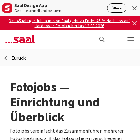
Saal Design App
Öffnen
Gestalte schnell und bequem.
Das 45-jährige Jubiläum von Saal geht zu Ende: 45 % Nachlass auf
Hardcover-Fotobücher bis 12.08.2026
Zurück
Fotojobs —
Einrichtung und
Überblick
Fotojobs vereinfacht das Zusammenführen mehrerer
Fotoshootings, z. B. das Fotografieren verschiedener