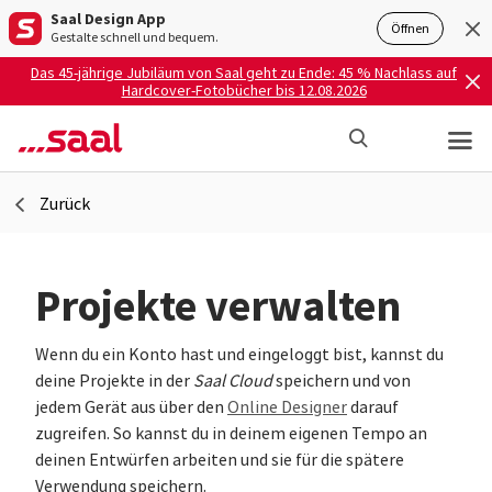
Saal Design App
Öffnen
Gestalte schnell und bequem.
Das 45-jährige Jubiläum von Saal geht zu Ende: 45 % Nachlass auf
Hardcover-Fotobücher bis 12.08.2026
Zurück
Projekte verwalten
Wenn du ein Konto hast und eingeloggt bist, kannst du
deine Projekte in der
Saal Cloud
speichern und von
jedem Gerät aus über den
Online Designer
darauf
zugreifen. So kannst du in deinem eigenen Tempo an
deinen Entwürfen arbeiten und sie für die spätere
Verwendung speichern.