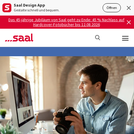
Saal Design App
Öffnen
Gestalte schnell und bequem.
Das 45-jährige Jubiläum von Saal geht zu Ende: 45 % Nachlass auf
Hardcover-Fotobücher bis 12.08.2026