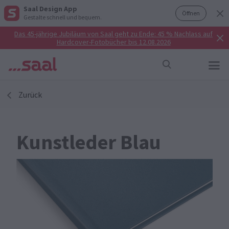
Saal Design App
Öffnen
Gestalte schnell und bequem.
Das 45-jährige Jubiläum von Saal geht zu Ende: 45 % Nachlass auf
Hardcover-Fotobücher bis 12.08.2026
Zurück
Kunstleder Blau