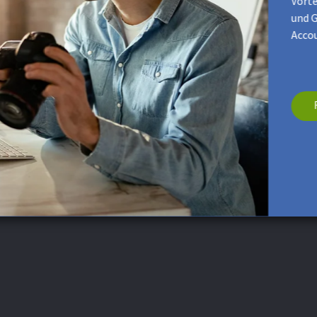
Vorte
und G
Accou