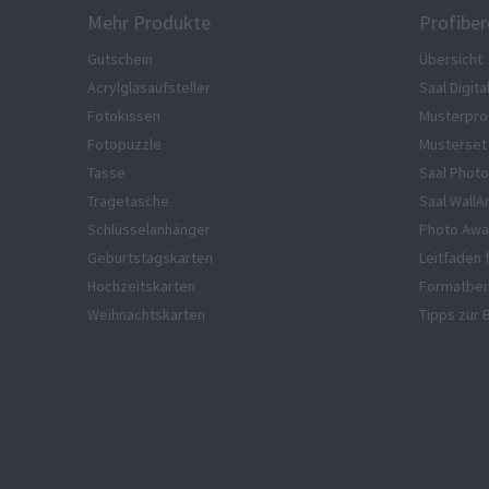
Mehr Produkte
Profiber
Gutschein
Übersicht
Acrylglasaufsteller
Saal Digita
Fotokissen
Musterpro
Fotopuzzle
Musterset
Tasse
Saal Photo
Tragetasche
Saal WallA
Schlüsselanhänger
Photo Awa
Geburtstagskarten
Leitfaden 
Hochzeitskarten
Formatber
Weihnachtskarten
Tipps zur 