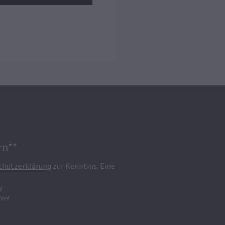
rn**
chutzerklärung
zur Kenntnis. Eine
d
tet