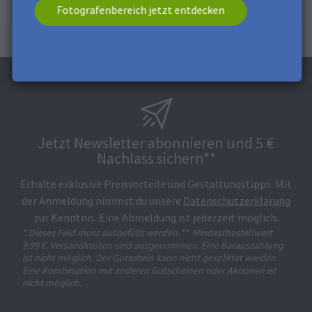
Fotografenbereich jetzt entdecken
Jetzt Newsletter abonnieren und 5 €
Nachlass sichern**
Erhalte exklusive Preisvorteile und Gestaltungstipps. Mit
der Anmeldung nimmst du unsere
Datenschutzerklärung
zur Kenntnis. Eine Abmeldung ist jederzeit möglich.
* Dieses Feld muss ausgefüllt werden.
**
Mindestbestellwert
9,99 €. Versandkosten sind ausgenommen. Eine Barauszahlung
ist nicht möglich. Der Gutschein kann nicht gesplittet werden.
Eine Kombination mit anderen Gutscheinen oder Aktionen ist
nicht möglich.