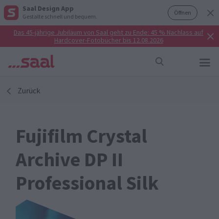
Saal Design App
Öffnen
Gestalte schnell und bequem.
Das 45-jährige Jubiläum von Saal geht zu Ende: 45 % Nachlass auf
Hardcover-Fotobücher bis 12.08.2026
Zurück
Fujifilm Crystal
Archive DP II
Professional Silk