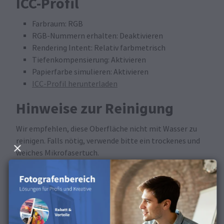
ICC-Profil
Farbraum: RGB
RGB-Nummern erhalten: Deaktivieren
Rendering Intent: Relativ farbmetrisch
Tiefenkompensierung: Aktivieren
Papierfarbe simulieren: Aktivieren
ICC-Profil herunterladen
Hinweise zur Reinigung
Wir empfehlen, diese Oberfläche nicht mit Wasser zu
reinigen. Falls nötig, verwende bitte ein trockenes und
weiches Mikrofasertuch.
Erhältlich für die folgenden
Produkte
Diese Oberfläche ist für Fotoabzüge, Fotosticker,