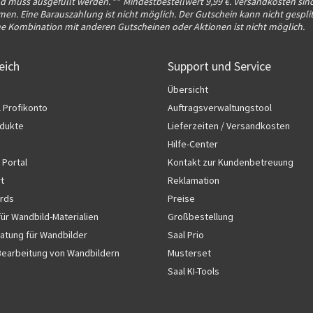
ld muss ausgefüllt werden.
**
Mindestbestellwert 9,99 €. Versandkosten sin
n. Eine Barauszahlung ist nicht möglich. Der Gutschein kann nicht gesplit
ne Kombination mit anderen Gutscheinen oder Aktionen ist nicht möglich.
eich
Support und Service
Übersicht
l Profikonto
Auftragsverwaltungstool
dukte
Lieferzeiten / Versandkosten
Hilfe-Center
 Portal
Kontakt zur Kundenbetreuung
rt
Reklamation
rds
Preise
für Wandbild-Materialien
Großbestellung
atung für Wandbilder
Saal Prio
Bearbeitung von Wandbildern
Musterset
Saal KI-Tools