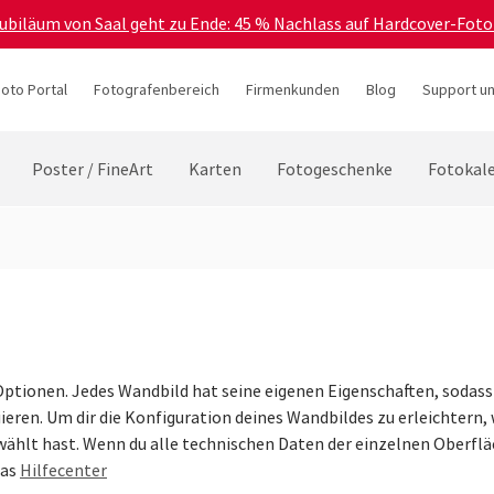
Jubiläum von Saal geht zu Ende: 45 % Nachlass auf Hardcover-Foto
hoto Portal
Fotografenbereich
Firmenkunden
Blog
Support un
Poster / FineArt
Karten
Fotogeschenke
Fotokal
Optionen. Jedes Wandbild hat seine eigenen Eigenschaften, sodass
eren. Um dir die Konfiguration deines Wandbildes zu erleichtern, 
ählt hast. Wenn du alle technischen Daten der einzelnen Oberfläc
das
Hilfecenter