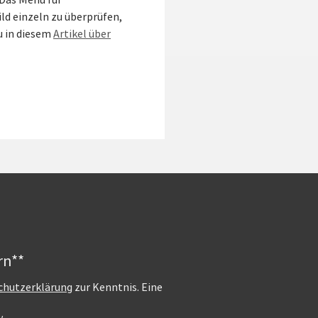
 Das Menü für
ld einzeln zu überprüfen,
u in diesem
Artikel über
rn**
chutzerklärung
zur Kenntnis. Eine