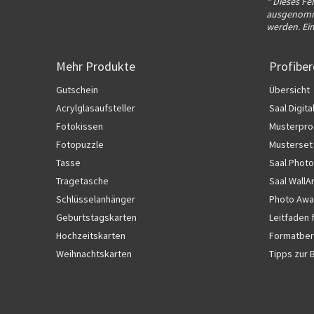
* Dieses Fe
ausgenomme
werden. Ei
Mehr Produkte
Profiber
Gutschein
Übersicht
Acrylglasaufsteller
Saal Digita
Fotokissen
Musterpro
Fotopuzzle
Musterset
Tasse
Saal Photo
Tragetasche
Saal WallA
Schlüsselanhänger
Photo Awa
Geburtstagskarten
Leitfaden 
Hochzeitskarten
Formatber
Weihnachtskarten
Tipps zur 