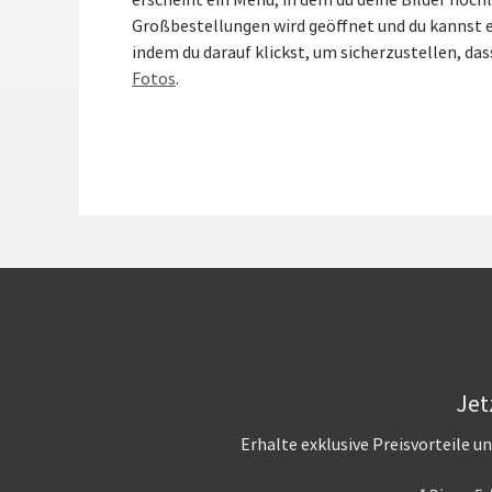
erscheint ein Menü, in dem du deine Bilder hoch
Großbestellungen wird geöffnet und du kannst es
indem du darauf klickst, um sicherzustellen, da
Fotos
.
Jet
Erhalte exklusive Preisvorteile 