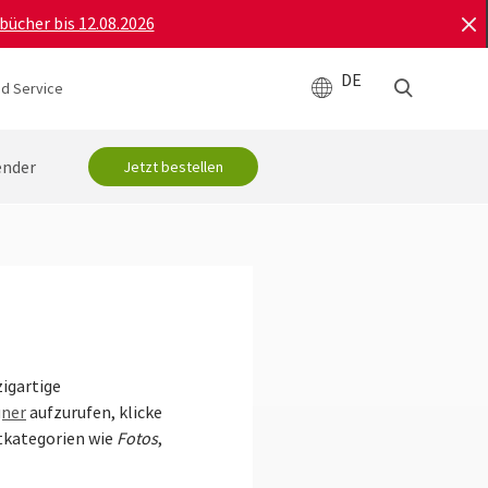
bücher bis 12.08.2026
DE
d Service
ender
Jetzt bestellen
zigartige
gner
aufzurufen, klicke
tkategorien wie
Fotos
,