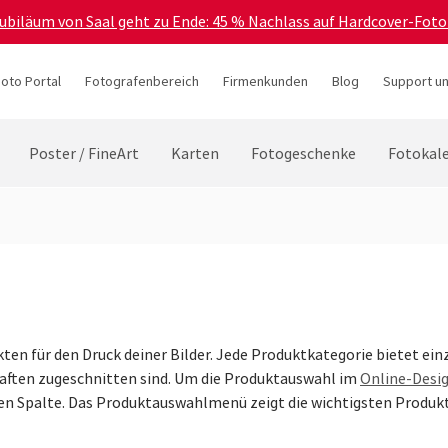
Jubiläum von Saal geht zu Ende: 45 % Nachlass auf Hardcover-Foto
hoto Portal
Fotografenbereich
Firmenkunden
Blog
Support un
Poster / FineArt
Karten
Fotogeschenke
Fotokal
ten für den Druck deiner Bilder. Jede Produktkategorie bietet ein
haften zugeschnitten sind. Um die Produktauswahl im
Online-Desi
ken Spalte. Das Produktauswahlmenü zeigt die wichtigsten Produk