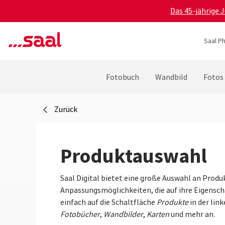
Das 45-jährige 
Saal P
Fotobuch
Wandbild
Fotos
Zurück
Produktauswahl
Saal Digital bietet eine große Auswahl an Produk
Anpassungsmöglichkeiten, die auf ihre Eigensc
einfach auf die Schaltfläche
Produkte
in der lin
Fotobücher
,
Wandbilder
,
Karten
und mehr an.