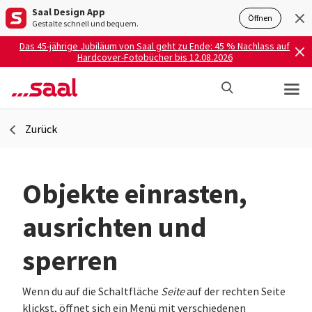
Saal Design App
Öffnen
Gestalte schnell und bequem.
Das 45-jährige Jubiläum von Saal geht zu Ende: 45 % Nachlass auf
Hardcover-Fotobücher bis 12.08.2026
Zurück
Objekte einrasten,
ausrichten und
sperren
Wenn du auf die Schaltfläche
Seite
auf der rechten Seite
klickst, öffnet sich ein Menü mit verschiedenen