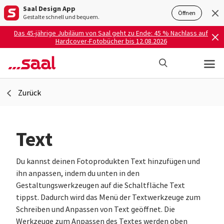
Saal Design App
Öffnen
Gestalte schnell und bequem.
Das 45-jährige Jubiläum von Saal geht zu Ende: 45 % Nachlass auf
Hardcover-Fotobücher bis 12.08.2026
Zurück
Text
Du kannst deinen Fotoprodukten Text hinzufügen und
ihn anpassen, indem du unten in den
Gestaltungswerkzeugen auf die Schaltfläche Text
tippst. Dadurch wird das Menü der Textwerkzeuge zum
Schreiben und Anpassen von Text geöffnet. Die
Werkzeuge zum Anpassen des Textes werden oben