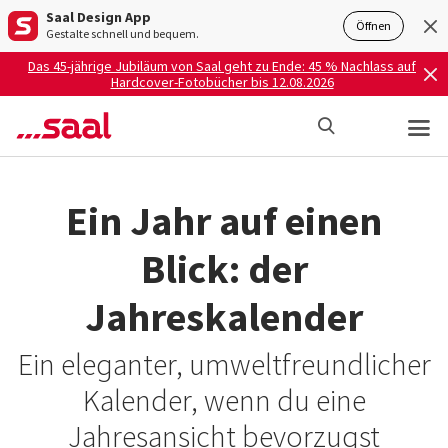
Saal Design App
Öffnen
Gestalte schnell und bequem.
Das 45-jährige Jubiläum von Saal geht zu Ende: 45 % Nachlass auf
Hardcover-Fotobücher bis 12.08.2026
Ein Jahr auf einen
Blick: der
Jahreskalender
Ein eleganter, umweltfreundlicher
Kalender, wenn du eine
Jahresansicht bevorzugst