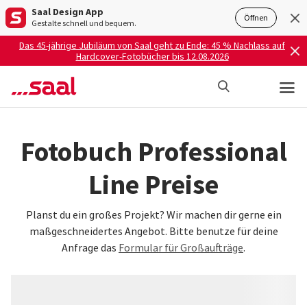
Saal Design App
Öffnen
Gestalte schnell und bequem.
Das 45-jährige Jubiläum von Saal geht zu Ende: 45 % Nachlass auf
Hardcover-Fotobücher bis 12.08.2026
Fotobuch Professional
Line Preise
Planst du ein großes Projekt? Wir machen dir gerne ein
maßgeschneidertes Angebot. Bitte benutze für deine
Anfrage das
Formular für Großaufträge
.