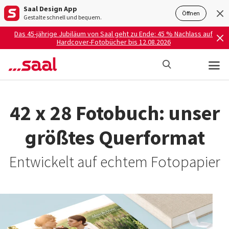
Saal Design App
Öffnen
Gestalte schnell und bequem.
Das 45-jährige Jubiläum von Saal geht zu Ende: 45 % Nachlass auf
Hardcover-Fotobücher bis 12.08.2026
42 x 28 Fotobuch: unser
größtes Querformat
Entwickelt auf echtem Fotopapier