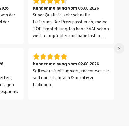
2026
Kundenmeinung vom 03.08.2026
Ku
 von der
Super Qualität, sehr schnelle
Se
d der
Lieferung. Der Preis passt auch, meine
Fo
TOP Empfehlung. Ich habe SAAL schon
Im
weiter empfohlen und habe bisher
ei
schon mehrfach positive
Rückmeldungen bekommen.
Vermutlich gibt es Mitbewerber die das
auch gut können, aber warum soll ich
26
Kundenmeinung vom 02.08.2026
Pe
was probieren wenn ich zufrieden bin.
Softeware funktiioniert, macht was sie
Wi
Dafür sind mir meine Foto´s zu
erten,
soll und ist einfach & intuitiv zu
su
wertvoll.
n Tagen
bedienen.
Al
gespannt.
de
Fo
ich
des
zu
be