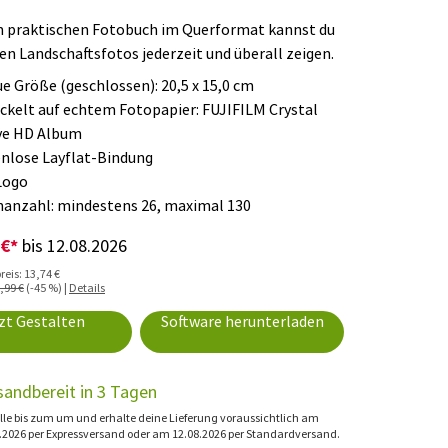
m praktischen Fotobuch im Querformat kannst du
en Landschaftsfotos jederzeit und überall zeigen.
e Größe (geschlossen): 20,5 x 15,0 cm
ckelt auf echtem Fotopapier: FUJIFILM Crystal
ve HD Album
nlose Layflat-Bindung
Logo
nanzahl: mindestens 26, maximal 130
 €*
bis 12.08.2026
eis: 13,74 €
,99 €
(-45 %) |
Details
zt Gestalten
Software herunterladen
sandbereit in 3 Tagen
lle bis zum um und erhalte deine Lieferung voraussichtlich am
.2026 per Expressversand oder am 12.08.2026 per Standardversand.