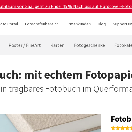
Jubiläum von Saal geht zu Ende: 45 % Nachlass auf Hardcover-Foto
hoto Portal
Fotografenbereich
Firmenkunden
Blog
Support un
Poster / FineArt
Karten
Fotogeschenke
Fotokal
buch: mit echtem Fotopapie
in tragbares Fotobuch im Querform
Fotob