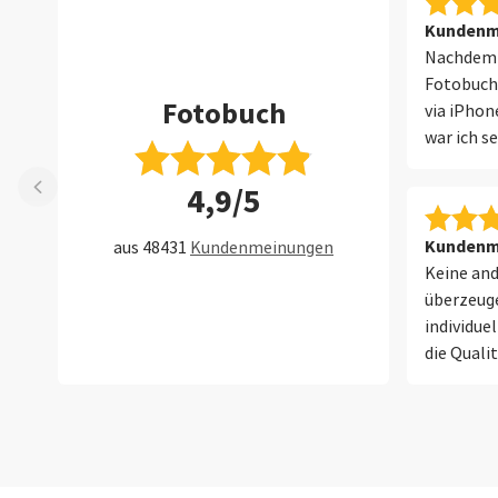
Kundenme
Nachdem i
Fotobuch
Fotobuch
via iPhon
war ich s
Saal.
4,9/5
Kundenme
aus 48431
Kundenmeinungen
Keine and
überzeuge
individue
die Quali