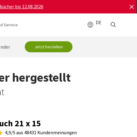
bücher bis 12.08.2026
DE
d Service
ender
Jetzt bestellen
r hergestellt
at
uch 21 x 15
4,9/5 aus 48431 Kundenmeinungen