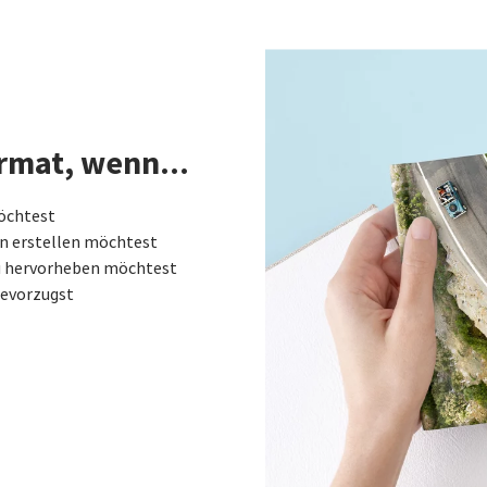
rmat, wenn...
öchtest
en erstellen möchtest
 du hervorheben möchtest
bevorzugst