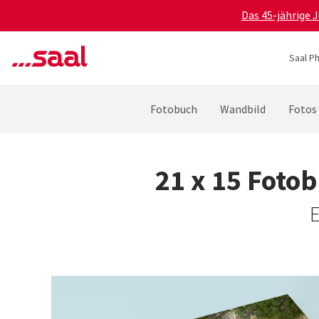
Das 45-jährige 
Saal P
Fotobuch
Wandbild
Fotos
21 x 15 Foto
E