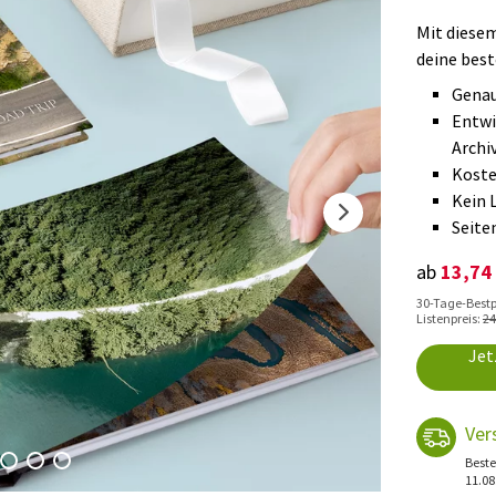
Mit diese
deine best
Genau
Entwi
Archi
Koste
Kein 
Seite
13,74
ab
30-Tage-Bestpr
Listenpreis:
24
Jet
Ver
Beste
11.08