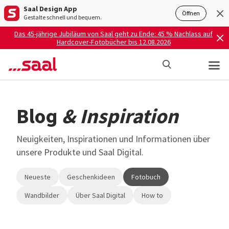
Saal Design App
Öffnen
Gestalte schnell und bequem.
Das 45-jährige Jubiläum von Saal geht zu Ende: 45 % Nachlass auf
Hardcover-Fotobücher bis 12.08.2026
Blog
& Inspiration
Neuigkeiten, Inspirationen und Informationen über
unsere Produkte und Saal Digital.
Neueste
Geschenkideen
Fotobuch
Wandbilder
Über Saal Digital
How to